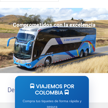
Comprometidos con la excelencia
🚍 VIAJEMOS POR
Descubre tu
próximo viaje
COLOMBIA 🚍
Compra tus tiquetes de forma rápida y
segura