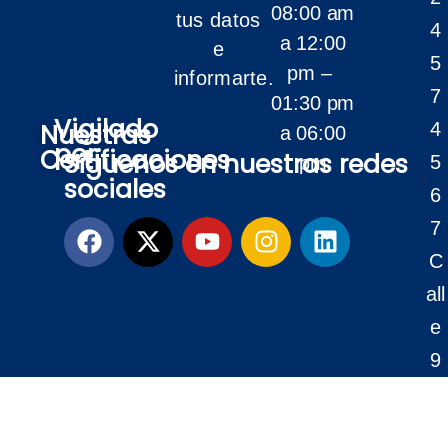
08:00 am
tus datos
4
a 12:00
e
5
pm –
informarte.
7
01:30 pm
Vigilado
Nuestras
4
a 06:00
por:
Certificaciones
Siguenos en nuestras redes
5
pm
sociales
6
7
C
all
e
9
N
º