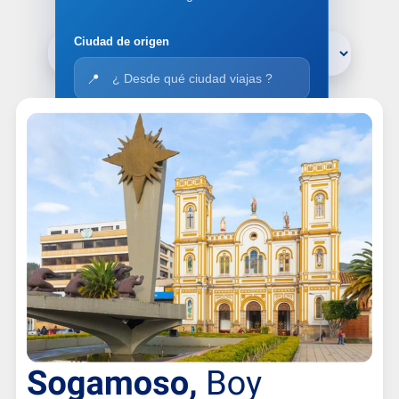
Ofertas
desde
Ciudad de origen
📍
Ciudad de destino
🧭
Fecha de salida
📅
Fecha de regreso (opcional)
📆